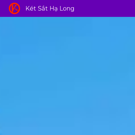
Két Sắt Hạ Long
Sk