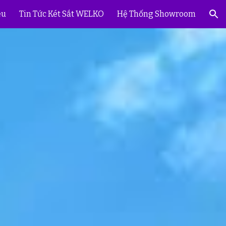
ệu
Tin Tức Két Sắt WELKO
Hệ Thống Showroom
ion